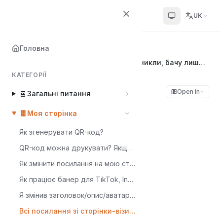
Choko.Link
UK
Головна
Головна
🍫
Моя сторінка
Всі посилання зі сторінки-візитки зникли, бачу лише напис «Одну хвилинку...»
КАТЕГОРІЇ
Всі посилання зі
Open in
🍫
Загальні питання
сторінки-візитки
🍫
Моя сторінка
зникли, бачу лише
Як згенерувати QR-код?
QR-код можна друкувати? Якщо я відредагую сторінку, він не зміниться?
напис «Одну
Як змінити посилання на мою сторінку Choko.Link?
хвилинку...»
Як працює банер для TikTok, Instagram і Telegram-браузерів
Я змінив заголовок/опис/аватар. Чому при поширенні в соцмережах відображається картка зі старими даними?
Choko.Link
Всі посилання зі сторінки-візитки зникли, бачу лише напис «Одну хвилинку...»
Востаннє оновлено Jun 25, 2026