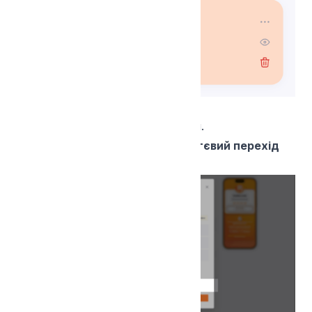
Як це виправити
Відкрий цей блок для редагування.
Знайди опцію
«Тимчасовий миттєвий перехід
по посиланню»
і знімни галочку.